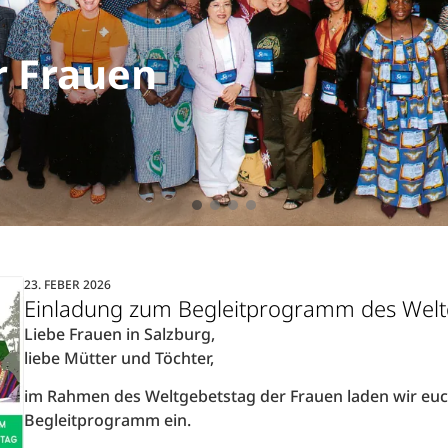
r Frauen
r Frauen
r Frauen
r Frauen
r Frauen
r Frauen
23. FEBER 2026
Einladung zum Begleitprogramm des Weltg
Liebe Frauen in Salzburg,
liebe Mütter und Töchter,
im Rahmen des Weltgebetstag der Frauen laden wir euc
Begleitprogramm ein.