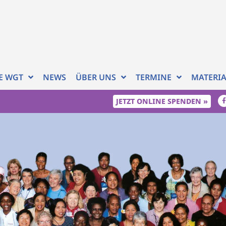
RE WGT
NEWS
ÜBER UNS
TERMINE
MATERI
JETZT ONLINE SPENDEN »