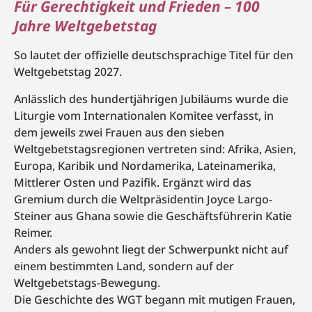
Für Gerechtigkeit und Frieden – 100
Jahre Weltgebetstag
So lautet der offizielle deutschsprachige Titel für den
Weltgebetstag 2027.
Anlässlich des hundertjährigen Jubiläums wurde die
Liturgie vom Internationalen Komitee verfasst, in
dem jeweils zwei Frauen aus den sieben
Weltgebetstagsregionen vertreten sind: Afrika, Asien,
Europa, Karibik und Nordamerika, Lateinamerika,
Mittlerer Osten und Pazifik. Ergänzt wird das
Gremium durch die Weltpräsidentin Joyce Largo-
Steiner aus Ghana sowie die Geschäftsführerin Katie
Reimer.
Anders als gewohnt liegt der Schwerpunkt nicht auf
einem bestimmten Land, sondern auf der
Weltgebetstags-Bewegung.
Die Geschichte des WGT begann mit mutigen Frauen,