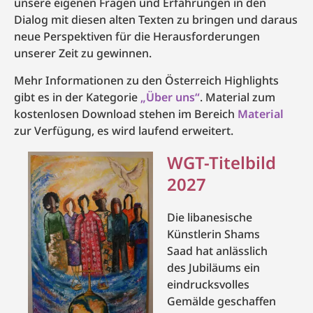
unsere eigenen Fragen und Erfahrungen in den
Dialog mit diesen alten Texten zu bringen und daraus
neue Perspektiven für die Herausforderungen
unserer Zeit zu gewinnen.
Mehr Informationen zu den Österreich Highlights
gibt es in der Kategorie
„Über uns“
. Material zum
kostenlosen Download stehen im Bereich
Material
zur Verfügung, es wird laufend erweitert.
WGT-Titelbild
2027
Die libanesische
Künstlerin Shams
Saad hat anlässlich
des Jubiläums ein
eindrucksvolles
Gemälde geschaffen