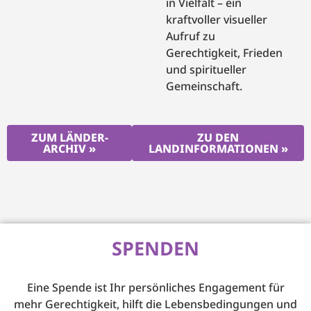
in Vielfalt – ein
kraftvoller visueller
Aufruf zu
Gerechtigkeit, Frieden
und spiritueller
Gemeinschaft.
ZUM LÄNDER-
ZU DEN
ARCHIV »
LANDINFORMATIONEN »
SPENDEN
Eine Spende ist Ihr persönliches Engagement für
mehr Gerechtigkeit, hilft die Lebensbedingungen und