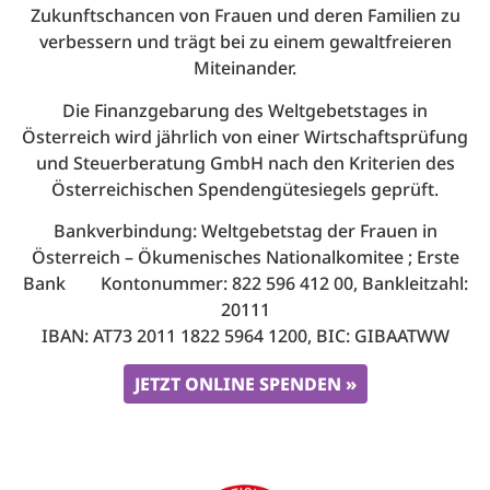
Zukunftschancen von Frauen und deren Familien zu
verbessern und trägt bei zu einem gewaltfreieren
Miteinander.
Die Finanzgebarung des Weltgebetstages in
Österreich wird jährlich von einer Wirtschaftsprüfung
und Steuerberatung GmbH nach den Kriterien des
Österreichischen Spendengütesiegels geprüft.
Bankverbindung: Weltgebetstag der Frauen in
Österreich – Ökumenisches Nationalkomitee ; Erste
Bank Kontonummer: 822 596 412 00, Bankleitzahl:
20111
IBAN: AT73 2011 1822 5964 1200, BIC: GIBAATWW
JETZT ONLINE SPENDEN »