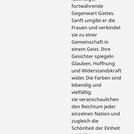
fortwährende
Gegenwart Gottes.
Sanft umgibt er die
Frauen und verbindet
sie zu einer
Gemeinschaft in
einem Geist. Ihre
Gesichter spiegeln
Glauben, Hoffnung
und Widerstandskraft
wider. Die Farben sind
lebendig und
vielfältig;
sie veranschaulichen
den Reichtum jeder
einzelnen Nation und
zugleich die
Schönheit der Einheit