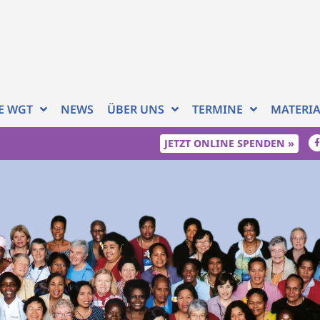
RE WGT
NEWS
ÜBER UNS
TERMINE
MATERI
JETZT ONLINE SPENDEN »