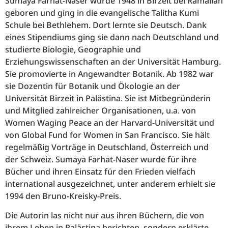
Sumaya Farhat-Naser wurde 1948 in Birzeit bei Ramallah
geboren und ging in die evangelische Talitha Kumi
Schule bei Bethlehem. Dort lernte sie Deutsch. Dank
eines Stipendiums ging sie dann nach Deutschland und
studierte Biologie, Geographie und
Erziehungswissenschaften an der Universität Hamburg.
Sie promovierte in Angewandter Botanik. Ab 1982 war
sie Dozentin für Botanik und Ökologie an der
Universität Birzeit in Palästina. Sie ist Mitbegründerin
und Mitglied zahlreicher Organisationen, u.a. von
Women Waging Peace an der Harvard-Universität und
von Global Fund for Women in San Francisco. Sie hält
regelmäßig Vorträge in Deutschland, Österreich und
der Schweiz. Sumaya Farhat-Naser wurde für ihre
Bücher und ihren Einsatz für den Frieden vielfach
international ausgezeichnet, unter anderem erhielt sie
1994 den Bruno-Kreisky-Preis.
Die Autorin las nicht nur aus ihren Büchern, die von
ihrem Leben in Palästina berichten, sondern erklärte